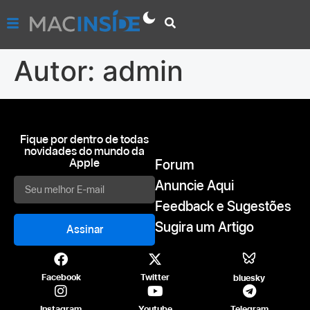
Autor:
admin
Fique por dentro de todas
novidades do mundo da
Apple
Forum
Anuncie Aqui
Feedback e Sugestões
Sugira um Artigo
Assinar
Facebook
Twitter
bluesky
Instagram
Youtube
Telegram